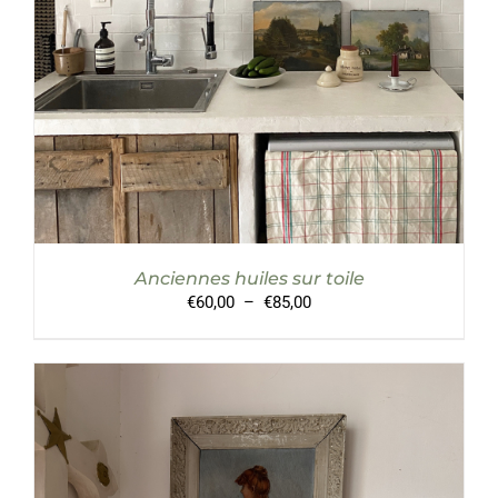
A
PLUSIEURS
VARIATIONS.
LES
OPTIONS
PEUVENT
ÊTRE
CHOISIES
SUR
LA
PAGE
DU
PRODUIT
Anciennes huiles sur toile
Plage
€
60,00
–
€
85,00
de
prix :
€60,00
à
€85,00