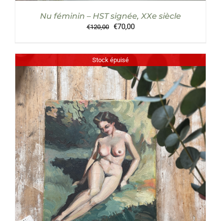
Nu féminin – HST signée, XXe siècle
Le
Le
€
70,00
€
120,00
prix
prix
initial
actuel
était :
est :
Stock épuisé
€120,00.
€70,00.
DÉTAILS