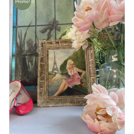
Promo!
AJOUTER AU PANIER
/
DÉTAILS