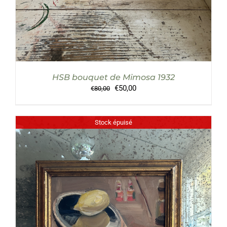
HSB bouquet de Mimosa 1932
Le
Le
€
50,00
€
80,00
prix
prix
initial
actuel
était :
est :
Stock épuisé
€80,00.
€50,00.