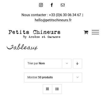
Passer
Instagram
Facebook
Email
au
contenu
Nous contacter : +33 (0)6 30 06 34 67
|
hello@petitschineurs.fr
Tableaux
Trier par
Nom
Montrer
50 produits