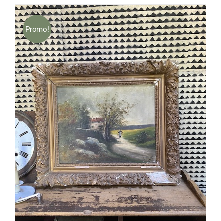
Promo!
AJOUTER AU PANIER
/
DÉTAILS