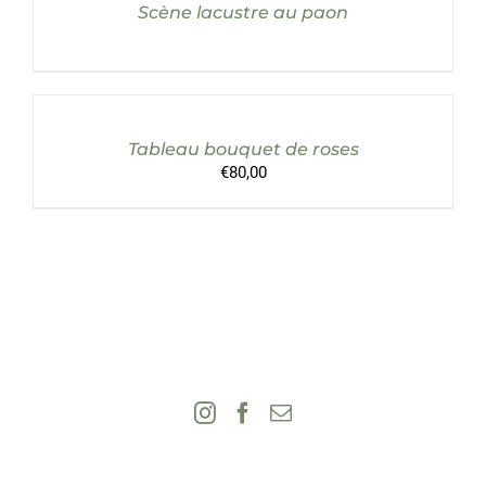
Scène lacustre au paon
AJOUTER
AU
PANIER
/
Tableau bouquet de roses
DÉTAILS
€
80,00