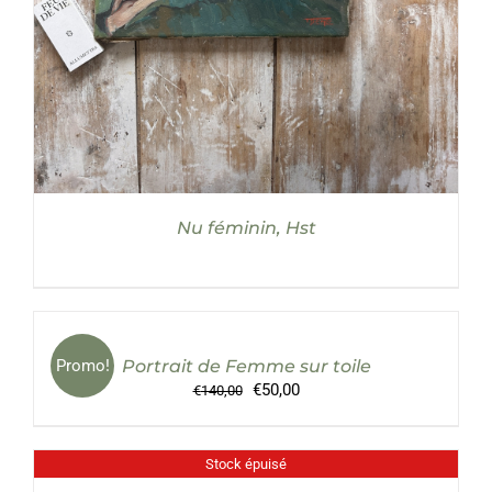
Nu féminin, Hst
AJOUTER
AU
PANIER
/
Promo!
Portrait de Femme sur toile
DÉTAILS
Le
Le
€
50,00
€
140,00
prix
prix
initial
actuel
était :
est :
Stock épuisé
DÉTAILS
€140,00.
€50,00.