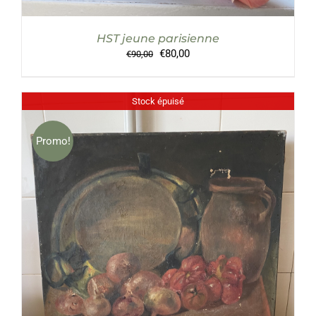
HST jeune parisienne
Le
Le
€
80,00
€
90,00
prix
prix
initial
actuel
était :
est :
Stock épuisé
€90,00.
€80,00.
Promo!
DÉTAILS