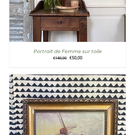
Portrait de Femme sur toile
Le
Le
€
50,00
€
140,00
prix
prix
initial
actuel
était :
est :
€140,00.
€50,00.