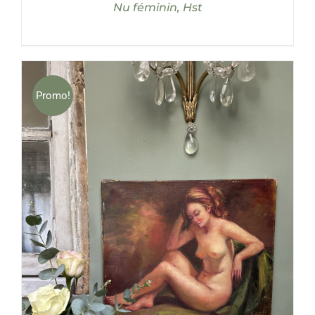
Nu féminin, Hst
Promo!
AJOUTER AU PANIER
/
DÉTAILS