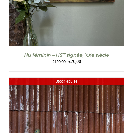
Nu féminin – HST signée, XXe siècle
Le
Le
€
70,00
€
120,00
prix
prix
initial
actuel
était :
est :
Stock épuisé
€120,00.
€70,00.