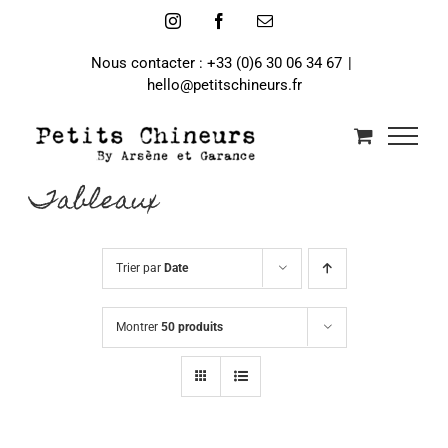
Passer
Instagram
Facebook
Email
au
contenu
Nous contacter : +33 (0)6 30 06 34 67
|
hello@petitschineurs.fr
Tableaux
Trier par
Date
Montrer
50 produits