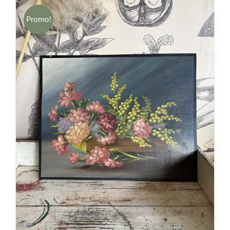
Promo!
AJOUTER AU PANIER
/
DÉTAILS