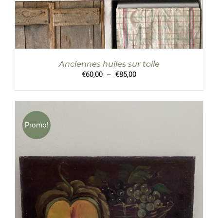
ÊTRE
CHOISIES
SUR
LA
PAGE
DU
PRODUIT
Anciennes huiles sur toile
Plage
€
60,00
–
€
85,00
de
prix :
€60,00
à
€85,00
Promo!