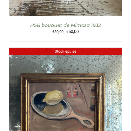
HSB bouquet de Mimosa 1932
Le
Le
€
50,00
€
80,00
prix
prix
initial
actuel
était :
est :
Stock épuisé
€80,00.
€50,00.
DÉTAILS