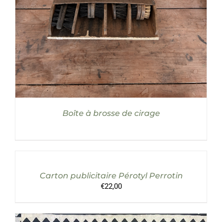
Boîte à brosse de cirage
AJOUTER
AU
PANIER
/
Carton publicitaire Pérotyl Perrotin
DÉTAILS
€
22,00