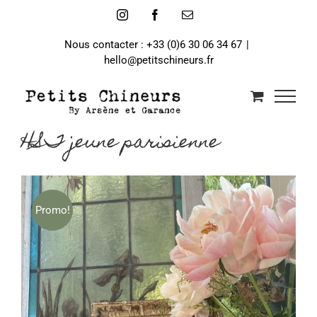
Passer
Instagram
Facebook
Email
au
contenu
Nous contacter : +33 (0)6 30 06 34 67
|
hello@petitschineurs.fr
HST jeune parisienne
Promo!