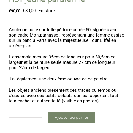
Le
Le
€
80,00
En stock
€
90,00
prix
prix
initial
actuel
était :
est :
Ancienne huile sur toile période année 50, signée avec
€90,00.
€80,00.
son cadre Montparnasse , représentant une femme assise
sur un banc à Paris avec la majestueuse Tour Eiffel en
arrière-plan.
L’ensemble mesure 35cm de longueur pour 30,5cm de
largeur et la peinture seule mesure 27 cm de longueur
pour 22cm de largeur.
J’ai également une deuxième oeuvre de ce peintre.
Les objets anciens présentent des traces du temps ou
d’usures avec des petits défauts qui leur apportent tout
leur cachet et authenticité (visible en photos).
Ajouter au panier
quantité
de
HST