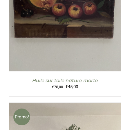
Huile sur toile nature morte
Le
Le
€
45,00
€
75,00
prix
prix
initial
actuel
était :
est :
€75,00.
€45,00.
Promo!