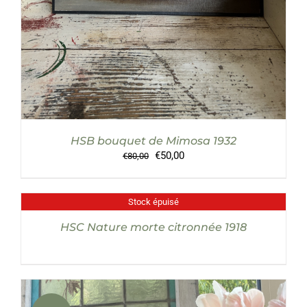
HSB bouquet de Mimosa 1932
Le
Le
€
50,00
€
80,00
prix
prix
initial
actuel
était :
est :
Stock épuisé
DÉTAILS
€80,00.
€50,00.
HSC Nature morte citronnée 1918