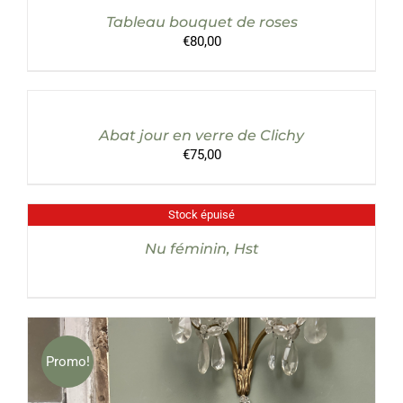
/
Tableau bouquet de roses
DÉTAILS
€
80,00
AJOUTER
AU
PANIER
/
Abat jour en verre de Clichy
DÉTAILS
€
75,00
Stock épuisé
DÉTAILS
Nu féminin, Hst
Promo!