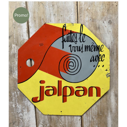
€60,00
à
€85,00
Promo!
AJOUTER AU PANIER
/
DÉTAILS