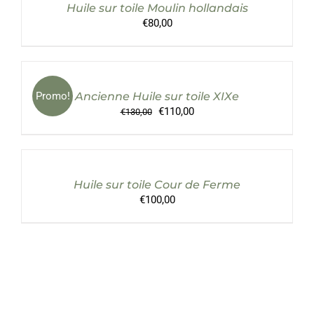
Huile sur toile Moulin hollandais
DÉTAILS
€
80,00
AJOUTER
AU
PANIER
/
Promo!
Ancienne Huile sur toile XIXe
DÉTAILS
Le
Le
€
110,00
€
130,00
prix
prix
AJOUTER
initial
actuel
AU
était :
est :
PANIER
€130,00.
€110,00.
/
Huile sur toile Cour de Ferme
DÉTAILS
€
100,00