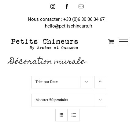
Passer
Instagram
Facebook
Email
au
contenu
Nous contacter : +33 (0)6 30 06 34 67
|
hello@petitschineurs.fr
Décoration murale
Trier par
Date
Montrer
50 produits