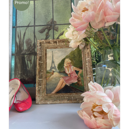
Promo!
AJOUTER AU PANIER
/
DÉTAILS