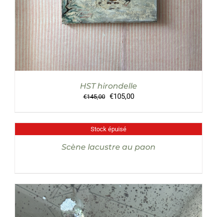
HST hirondelle
Le
Le
€
105,00
€
145,00
prix
prix
initial
actuel
était :
est :
Stock épuisé
DÉTAILS
€145,00.
€105,00.
Scène lacustre au paon