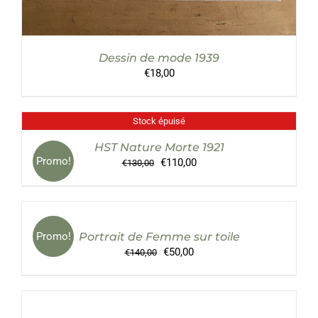
Dessin de mode 1939
€
18,00
Stock épuisé
DÉTAILS
HST Nature Morte 1921
Promo!
Le
Le
€
110,00
€
130,00
prix
prix
AJOUTER
initial
actuel
AU
était :
est :
PANIER
€130,00.
€110,00.
/
Promo!
Portrait de Femme sur toile
DÉTAILS
Le
Le
€
50,00
€
140,00
prix
prix
AJOUTER
initial
actuel
AU
était :
est :
PANIER
€140,00.
€50,00.
/