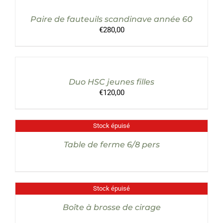
PANIER
/
Paire de fauteuils scandinave année 60
DÉTAILS
€
280,00
AJOUTER
AU
PANIER
/
Duo HSC jeunes filles
DÉTAILS
€
120,00
Stock épuisé
DÉTAILS
Table de ferme 6/8 pers
Stock épuisé
DÉTAILS
Boîte à brosse de cirage