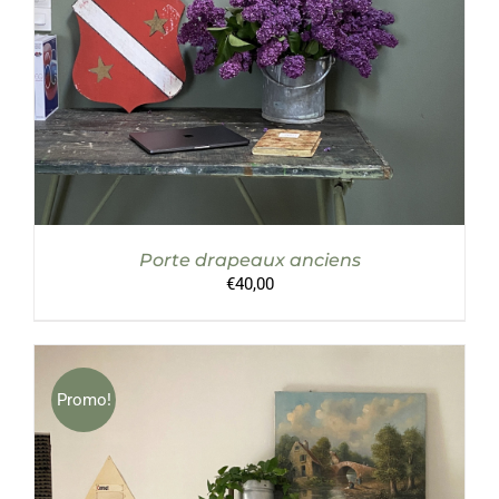
PLUSIEURS
VARIATIONS.
LES
OPTIONS
PEUVENT
ÊTRE
CHOISIES
SUR
LA
PAGE
DU
PRODUIT
Porte drapeaux anciens
€
40,00
Promo!