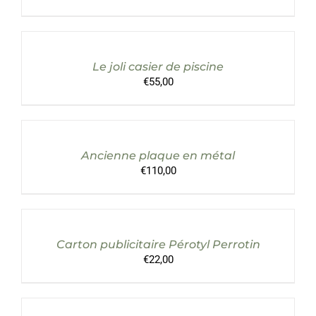
AJOUTER
AU
PANIER
/
Le joli casier de piscine
DÉTAILS
€
55,00
AJOUTER
AU
PANIER
/
Ancienne plaque en métal
DÉTAILS
€
110,00
AJOUTER
AU
PANIER
/
Carton publicitaire Pérotyl Perrotin
DÉTAILS
€
22,00
AJOUTER
AU
PANIER