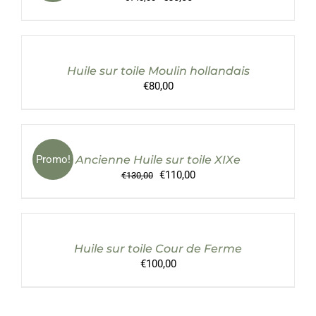
prix
prix
AJOUTER
initial
actuel
AU
était :
est :
PANIER
€140,00.
€50,00.
/
Huile sur toile Moulin hollandais
DÉTAILS
€
80,00
AJOUTER
AU
PANIER
/
Promo!
Ancienne Huile sur toile XIXe
DÉTAILS
Le
Le
€
110,00
€
130,00
prix
prix
AJOUTER
initial
actuel
AU
était :
est :
PANIER
€130,00.
€110,00.
/
Huile sur toile Cour de Ferme
DÉTAILS
€
100,00