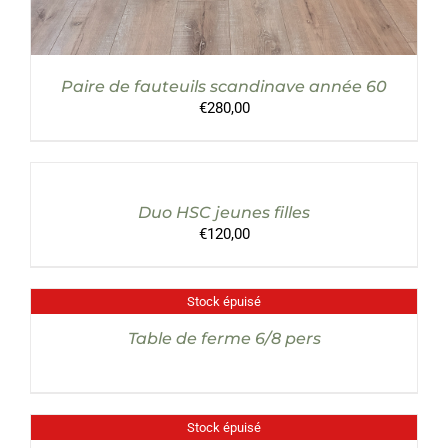
Paire de fauteuils scandinave année 60
€
280,00
AJOUTER
AU
PANIER
/
Duo HSC jeunes filles
DÉTAILS
€
120,00
Stock épuisé
DÉTAILS
Table de ferme 6/8 pers
Stock épuisé
DÉTAILS