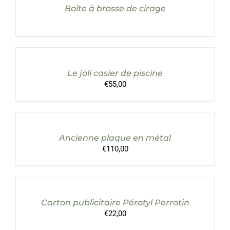
Boîte à brosse de cirage
AJOUTER
AU
PANIER
/
Le joli casier de piscine
DÉTAILS
€
55,00
AJOUTER
AU
PANIER
/
Ancienne plaque en métal
DÉTAILS
€
110,00
AJOUTER
AU
PANIER
/
Carton publicitaire Pérotyl Perrotin
DÉTAILS
€
22,00
AJOUTER