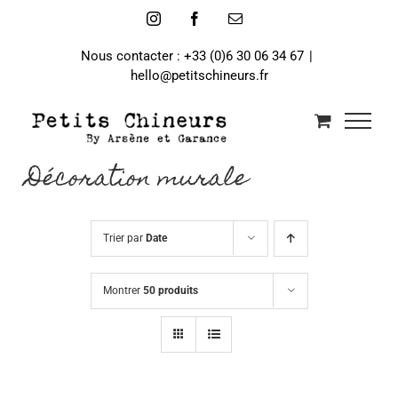
Passer
Instagram
Facebook
Email
au
contenu
Nous contacter : +33 (0)6 30 06 34 67
|
hello@petitschineurs.fr
Décoration murale
Trier par
Date
Montrer
50 produits