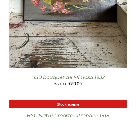
HSB bouquet de Mimosa 1932
Le
Le
€
50,00
€
80,00
prix
prix
initial
actuel
était :
est :
Stock épuisé
DÉTAILS
€80,00.
€50,00.
HSC Nature morte citronnée 1918
AJOUTER