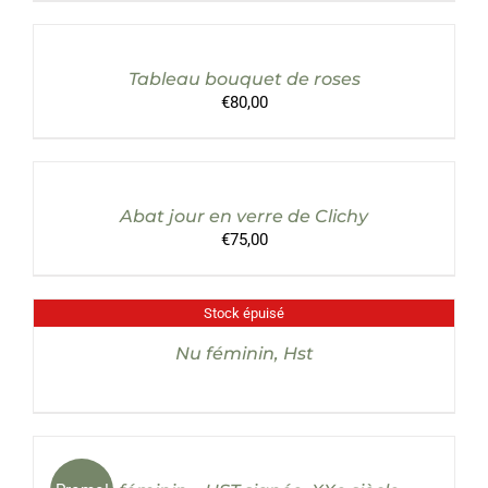
AU
PANIER
/
Tableau bouquet de roses
DÉTAILS
€
80,00
AJOUTER
AU
PANIER
/
Abat jour en verre de Clichy
DÉTAILS
€
75,00
Stock épuisé
DÉTAILS
Nu féminin, Hst
AJOUTER
AU
PANIER
/