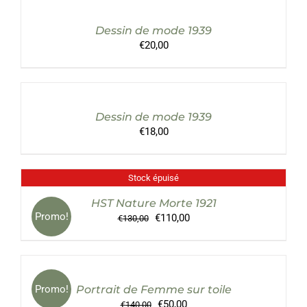
PANIER
/
Dessin de mode 1939
DÉTAILS
€
20,00
AJOUTER
AU
PANIER
/
Dessin de mode 1939
DÉTAILS
€
18,00
Stock épuisé
DÉTAILS
HST Nature Morte 1921
Promo!
Le
Le
€
110,00
€
130,00
prix
prix
AJOUTER
initial
actuel
AU
était :
est :
PANIER
€130,00.
€110,00.
/
Promo!
Portrait de Femme sur toile
DÉTAILS
Le
Le
€
50,00
€
140,00