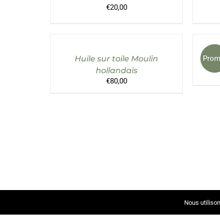
€
20,00
AJOUTER
AU
PANIER
/
Huile sur toile Moulin
Anci
Prom
DÉTAILS
hollandais
€
80,00
Nous utilison
© Copyri