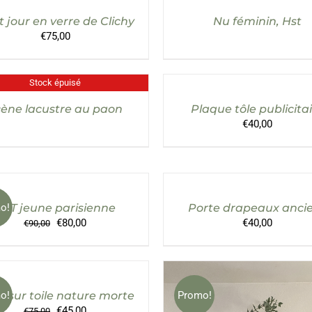
 jour en verre de Clichy
Nu féminin, Hst
€
75,00
AJOUTER
AU
Stock épuisé
DÉTAILS
PANIER
/
ène lacustre au paon
Plaque tôle publicita
DÉTAILS
€
40,00
AJOUTER
CHOIX
AU
DES
PANIER
OPTIONS
CE
/
/
PRODUIT
o!
HST jeune parisienne
Porte drapeaux anci
DÉTAILS
DÉTAILS
A
Le
Le
€
80,00
€
40,00
€
90,00
PLUSIEURS
prix
prix
VARIATIONS
AJOUTER
initial
actuel
LES
AU
était :
est :
OPTIONS
PANIER
€90,00.
€80,00.
PEUVENT
/
ÊTRE
o!
e sur toile nature morte
Promo!
DÉTAILS
CHOISIES
Le
Le
€
45,00
€
75,00