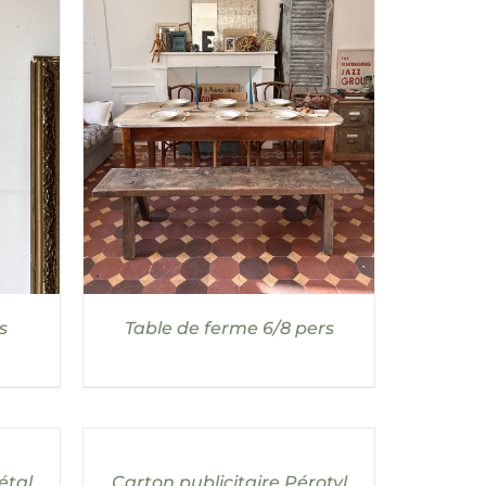
AILS
DÉTAILS
s
Table de ferme 6/8 pers
AJOUTER
AU
PANIER
/
étal
Carton publicitaire Pérotyl
DÉTAILS