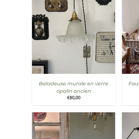
AJOUTER AU PANIER
/
DÉTAILS
AJO
Baladeuse murale en verre
Faut
opalin ancien
€
80,00