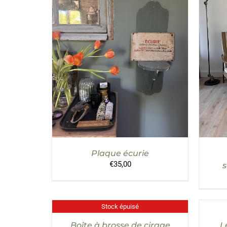
AJOUTER AU PANIER
/
DÉTAILS
AJO
Plaque écurie
€
35,00
s
Stock épuisé
DÉTAILS
Boîte à brosse de cirage
L