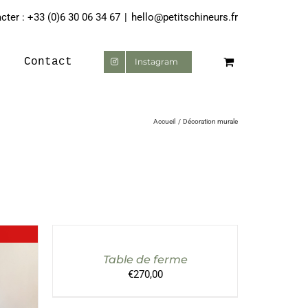
ter : +33 (0)6 30 06 34 67
|
hello@petitschineurs.fr
Contact
Instagram
Accueil
Décoration murale
AJOUTER
AU
PANIER
/
Table de ferme
DÉTAILS
€
270,00