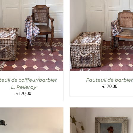
UTER AU PANIER
/
DÉTAILS
DÉTAILS
euil de coiffeur/barbier
Fauteuil de barbier
€
170,00
L. Pelleray
€
170,00