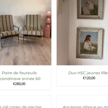
UTER AU PANIER
/
DÉTAILS
AJOUTER AU PANIER
/
DÉT
Paire de fauteuils
Duo HSC jeunes fille
€
120,00
candinave année 60
€
280,00
AJOUTER
AJOUTER
AU
AU
PANIER
PANIER
/
/
e joli casier de piscine
Ancienne plaque en m
DÉTAILS
DÉTAILS