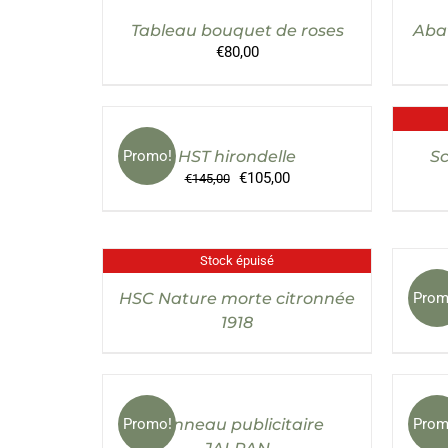
Tableau bouquet de roses
Abat
€
80,00
AJOUTER
AU
PANIER
/
Promo!
HST hirondelle
Sc
DÉTAILS
Le
Le
€
105,00
€
145,00
prix
prix
initial
actuel
était :
est :
€145,00.
€105,00.
Stock épuisé
DÉTAILS
HSC Nature morte citronnée
Prom
1918
AJOUTER
AU
PANIER
/
Promo!
Panneau publicitaire
Prom
Huil
DÉTAILS