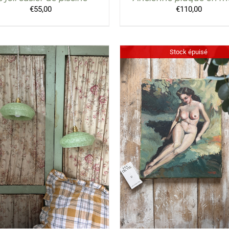
€
55,00
€
110,00
Stock épuisé
UTER AU PANIER
/
DÉTAILS
DÉTAILS