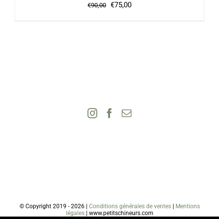
Le
Le
€
75,00
€
90,00
prix
prix
initial
actuel
était :
est :
€90,00.
€75,00.
© Copyright 2019 -
2026 |
Conditions générales de ventes
|
Mentions
légales
| www.petitschineurs.com