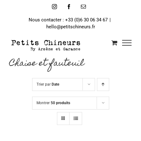
Passer
Instagram
Facebook
Email
au
contenu
Nous contacter : +33 (0)6 30 06 34 67
|
hello@petitschineurs.fr
Chaise et fauteuil
Trier par
Date
Montrer
50 produits