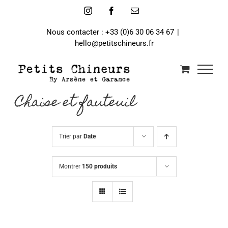
Passer
Instagram
Facebook
Email
au
contenu
Nous contacter : +33 (0)6 30 06 34 67
|
hello@petitschineurs.fr
Chaise et fauteuil
Trier par
Date
Montrer
150 produits