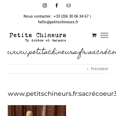
Passer
Instagram
Facebook
Email
au
contenu
Nous contacter : +33 (0)6 30 06 34 67
|
hello@petitschineurs.fr
www.petitschineurs.fr:sacréco
Précédent
www.petitschineurs.fr:sacrécoeur