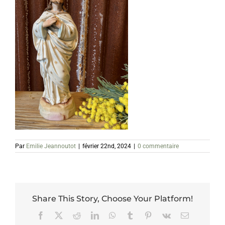
Par
Emilie Jeannoutot
|
février 22nd, 2024
|
0 commentaire
Share This Story, Choose Your Platform!
Facebook
X
Reddit
LinkedIn
WhatsApp
Tumblr
Pinterest
Vk
Email