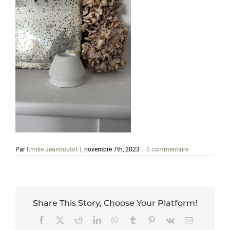
Par
Emilie Jeannoutot
|
novembre 7th, 2023
|
0 commentaire
Share This Story, Choose Your Platform!
Facebook
X
Reddit
LinkedIn
WhatsApp
Tumblr
Pinterest
Vk
Email