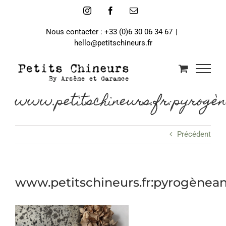
Passer
Instagram
Facebook
Email
au
contenu
Nous contacter : +33 (0)6 30 06 34 67
|
hello@petitschineurs.fr
www.petitschineurs.fr:pyrogèn
Précédent
www.petitschineurs.fr:pyrogènean