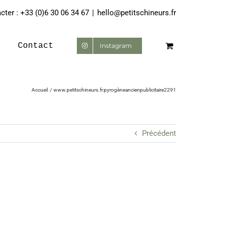
ter : +33 (0)6 30 06 34 67
|
hello@petitschineurs.fr
Contact
Instagram
Accueil
www.petitschineurs.fr:pyrogèneancienpublicitaire2291
Précédent