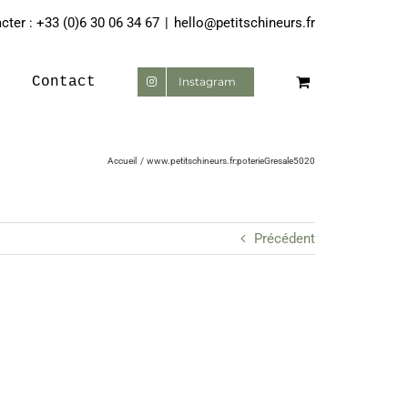
ter : +33 (0)6 30 06 34 67
|
hello@petitschineurs.fr
Contact
Instagram
Accueil
www.petitschineurs.fr:poterieGresale5020
Précédent