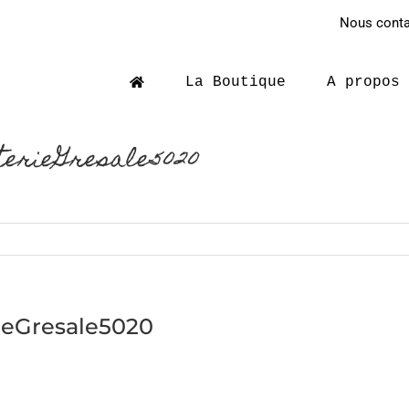
Nous contac
La Boutique
A propos
terieGresale5020
rieGresale5020