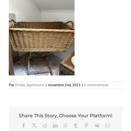
Par
Emilie Jeannoutot
|
novembre 2nd, 2023
|
0 commentaire
Share This Story, Choose Your Platform!
Facebook
X
Reddit
LinkedIn
WhatsApp
Tumblr
Pinterest
Vk
Email