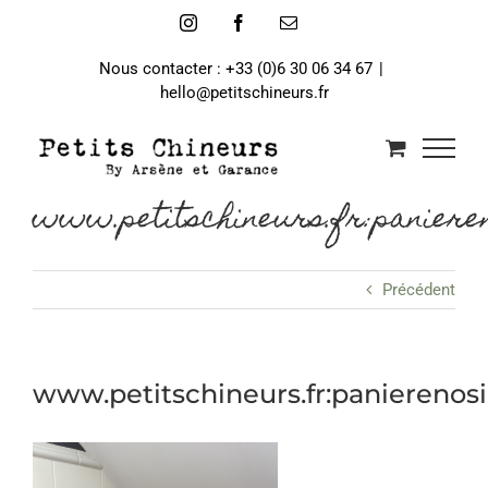
Passer
Instagram
Facebook
Email
au
contenu
Nous contacter : +33 (0)6 30 06 34 67
|
hello@petitschineurs.fr
www.petitschineurs.fr:panieren
Précédent
www.petitschineurs.fr:panierenos