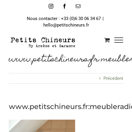
Passer
Instagram
Facebook
Email
au
contenu
Nous contacter : +33 (0)6 30 06 34 67
|
hello@petitschineurs.fr
www.petitschineurs.fr:meubler
Précédent
www.petitschineurs.fr:meubleradi