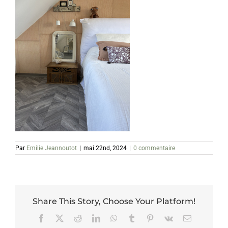
Par
Emilie Jeannoutot
|
mai 22nd, 2024
|
0 commentaire
Share This Story, Choose Your Platform!
Facebook
X
Reddit
LinkedIn
WhatsApp
Tumblr
Pinterest
Vk
Email