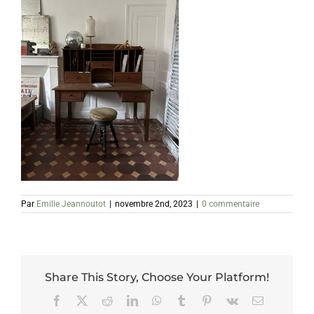
Par
Emilie Jeannoutot
|
novembre 2nd, 2023
|
0 commentaire
Share This Story, Choose Your Platform!
Facebook
X
Reddit
LinkedIn
WhatsApp
Tumblr
Pinterest
Vk
Email