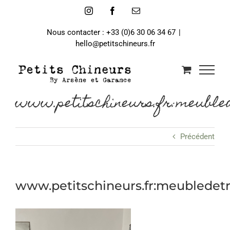
Passer
Instagram
Facebook
Email
au
contenu
Nous contacter : +33 (0)6 30 06 34 67
|
hello@petitschineurs.fr
www.petitschineurs.fr:meubled
Précédent
www.petitschineurs.fr:meubledetr