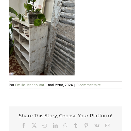
Par
Emilie Jeannoutot
|
mai 22nd, 2024
|
0 commentaire
Share This Story, Choose Your Platform!
Facebook
X
Reddit
LinkedIn
WhatsApp
Tumblr
Pinterest
Vk
Email