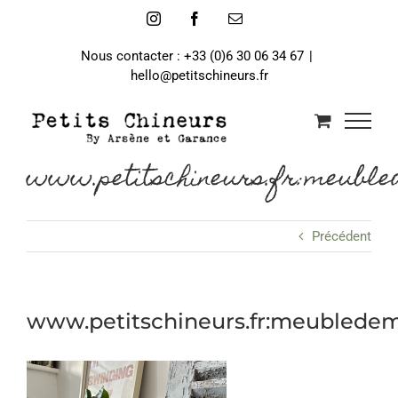
Passer
Instagram
Facebook
Email
au
contenu
Nous contacter : +33 (0)6 30 06 34 67
|
hello@petitschineurs.fr
www.petitschineurs.fr:meuble
Précédent
www.petitschineurs.fr:meubledem