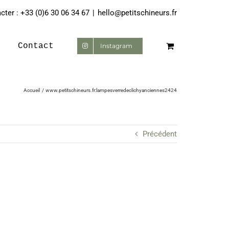
ter : +33 (0)6 30 06 34 67
|
hello@petitschineurs.fr
Contact
Instagram
Accueil
www.petitschineurs.fr:lampesverredeclichyanciennes2424
Précédent