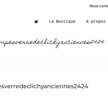
Nous contac
La Boutique
A propos
ampesverredeclichyanciennes2424
esverredeclichyanciennes2424