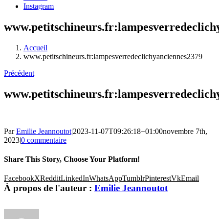
Instagram
www.petitschineurs.fr:lampesverredeclich
Accueil
www.petitschineurs.fr:lampesverredeclichyanciennes2379
Précédent
www.petitschineurs.fr:lampesverredeclich
Par
Emilie Jeannoutot
|
2023-11-07T09:26:18+01:00
novembre 7th,
2023
|
0 commentaire
Share This Story, Choose Your Platform!
Facebook
X
Reddit
LinkedIn
WhatsApp
Tumblr
Pinterest
Vk
Email
À propos de l'auteur :
Emilie Jeannoutot