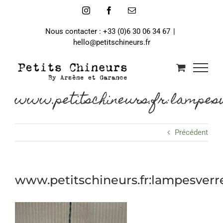
Passer
Instagram
Facebook
Email
au
contenu
Nous contacter : +33 (0)6 30 06 34 67
|
hello@petitschineurs.fr
www.petitschineurs.fr:lampesv
Précédent
www.petitschineurs.fr:lampesver