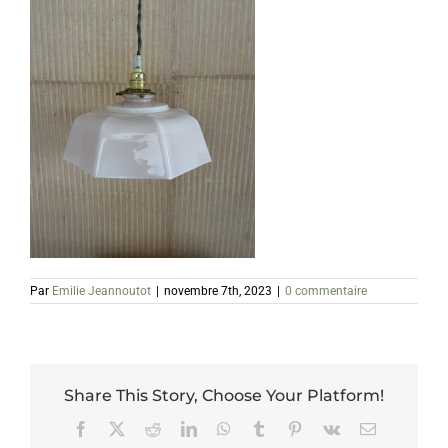
Par
Emilie Jeannoutot
|
novembre 7th, 2023
|
0 commentaire
Share This Story, Choose Your Platform!
Facebook
X
Reddit
LinkedIn
WhatsApp
Tumblr
Pinterest
Vk
Email