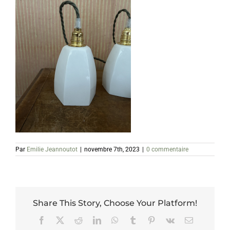
Par
Emilie Jeannoutot
|
novembre 7th, 2023
|
0 commentaire
Share This Story, Choose Your Platform!
Facebook
X
Reddit
LinkedIn
WhatsApp
Tumblr
Pinterest
Vk
Email