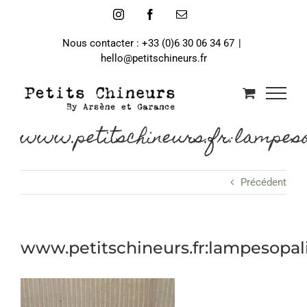
Passer
Instagram
Facebook
Email
au
contenu
Nous contacter : +33 (0)6 30 06 34 67
|
hello@petitschineurs.fr
www.petitschineurs.fr:lampeso
Précédent
www.petitschineurs.fr:lampesopa