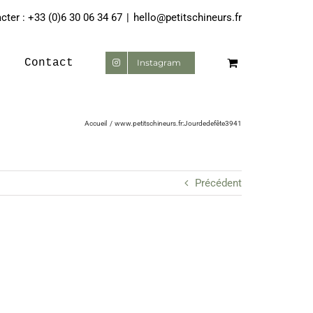
ter : +33 (0)6 30 06 34 67
|
hello@petitschineurs.fr
Contact
Instagram
Accueil
www.petitschineurs.fr:Jourdedefête3941
Précédent