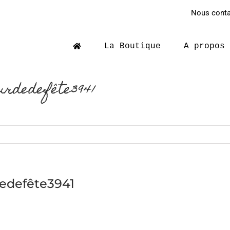
Nous contac
La Boutique
A propos
urdedefête3941
dedefête3941