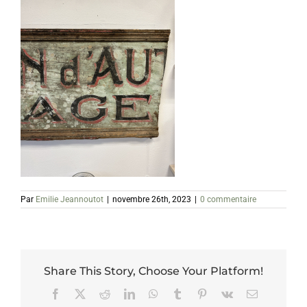
Par
Emilie Jeannoutot
|
novembre 26th, 2023
|
0 commentaire
Share This Story, Choose Your Platform!
Facebook
X
Reddit
LinkedIn
WhatsApp
Tumblr
Pinterest
Vk
Email