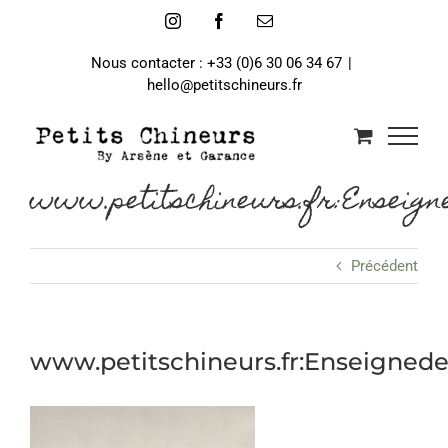
Passer
Instagram
Facebook
Email
au
contenu
Nous contacter : +33 (0)6 30 06 34 67
|
hello@petitschineurs.fr
www.petitschineurs.fr:Enseign
Précédent
www.petitschineurs.fr:Enseigned