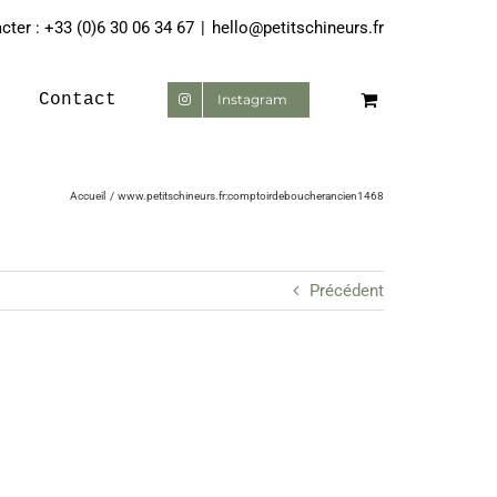
ter : +33 (0)6 30 06 34 67
|
hello@petitschineurs.fr
Contact
Instagram
Accueil
www.petitschineurs.fr:comptoirdeboucherancien1468
Précédent