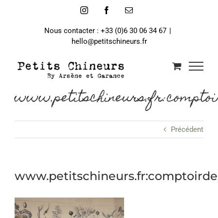
Passer
Instagram
Facebook
Email
au
contenu
Nous contacter : +33 (0)6 30 06 34 67
|
hello@petitschineurs.fr
www.petitschineurs.fr:comptoi
Précédent
www.petitschineurs.fr:comptoird