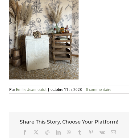
Par
Emilie Jeannoutot
|
octobre 11th, 2023
|
0 commentaire
Share This Story, Choose Your Platform!
Facebook
X
Reddit
LinkedIn
WhatsApp
Tumblr
Pinterest
Vk
Email