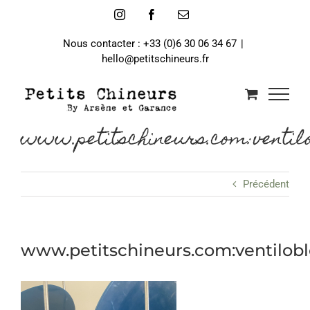
Passer
Instagram
Facebook
Email
au
contenu
Nous contacter : +33 (0)6 30 06 34 67
|
hello@petitschineurs.fr
www.petitschineurs.com:ventil
Précédent
www.petitschineurs.com:ventilob