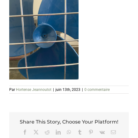
Par
Hortense Jeannoutot
|
juin 13th, 2023
|
0 commentaire
Share This Story, Choose Your Platform!
Facebook
X
Reddit
LinkedIn
WhatsApp
Tumblr
Pinterest
Vk
Email