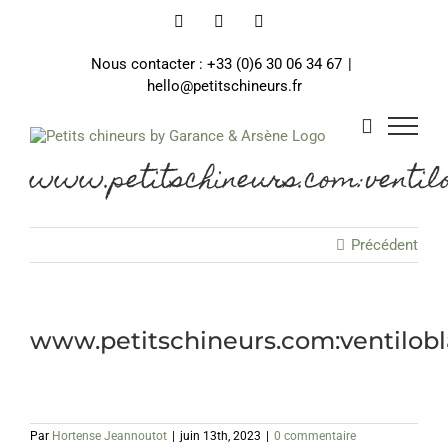
Passer
Instagram
Facebook
Email
au
contenu
Nous contacter : +33 (0)6 30 06 34 67
|
hello@petitschineurs.fr
www.petitschineurs.com:ventil
Précédent
www.petitschineurs.com:ventilob
Par
Hortense Jeannoutot
|
juin 13th, 2023
|
0 commentaire