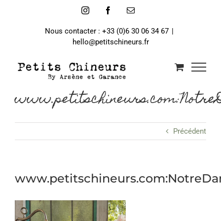
Passer
Instagram
Facebook
Email
au
contenu
Nous contacter : +33 (0)6 30 06 34 67
|
hello@petitschineurs.fr
www.petitschineurs.com:Notr
Précédent
www.petitschineurs.com:NotreD