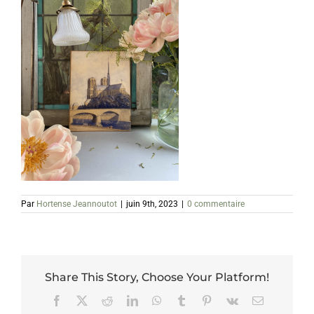
Par
Hortense Jeannoutot
|
juin 9th, 2023
|
0 commentaire
Share This Story, Choose Your Platform!
Facebook
X
Reddit
LinkedIn
WhatsApp
Tumblr
Pinterest
Vk
Email