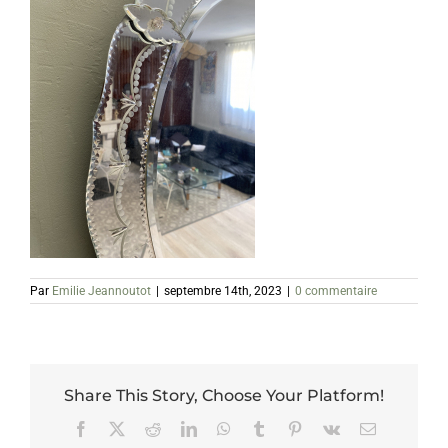
Par
Emilie Jeannoutot
|
septembre 14th, 2023
|
0 commentaire
Share This Story, Choose Your Platform!
Facebook
X
Reddit
LinkedIn
WhatsApp
Tumblr
Pinterest
Vk
Email