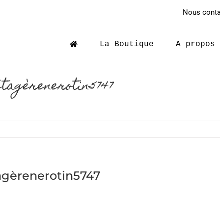
Nous contac
La Boutique
A propos
tagèrenerotin5747
agèrenerotin5747