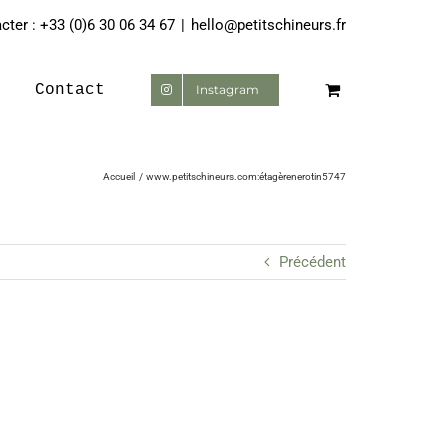
ter : +33 (0)6 30 06 34 67
|
hello@petitschineurs.fr
Contact
Instagram
Accueil
www.petitschineurs.com:étagèrenerotin5747
Précédent