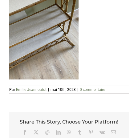
Par
Emilie Jeannoutot
|
mai 10th, 2023
|
0 commentaire
Share This Story, Choose Your Platform!
Facebook
X
Reddit
LinkedIn
WhatsApp
Tumblr
Pinterest
Vk
Email