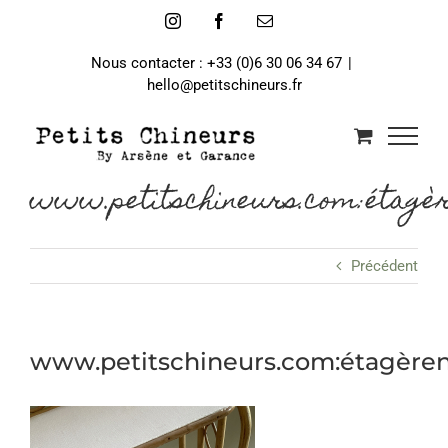
Passer
Instagram
Facebook
Email
au
contenu
Nous contacter : +33 (0)6 30 06 34 67
|
hello@petitschineurs.fr
www.petitschineurs.com:étagèr
Précédent
www.petitschineurs.com:étagère