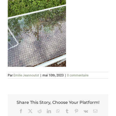
Par
Emilie Jeannoutot
|
mai 10th, 2023
|
0 commentaire
Share This Story, Choose Your Platform!
Facebook
X
Reddit
LinkedIn
WhatsApp
Tumblr
Pinterest
Vk
Email