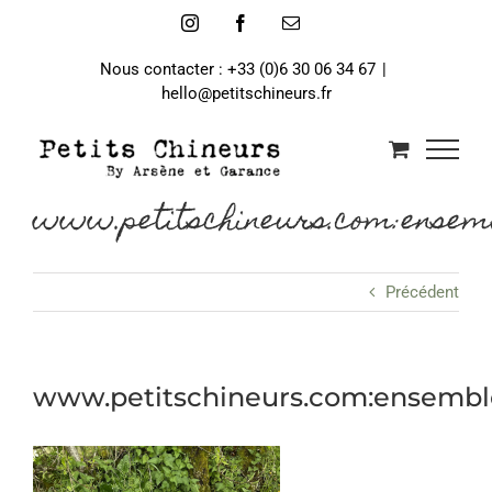
Passer
Instagram
Facebook
Email
au
contenu
Nous contacter : +33 (0)6 30 06 34 67
|
hello@petitschineurs.fr
www.petitschineurs.com:ense
Précédent
www.petitschineurs.com:ensemb