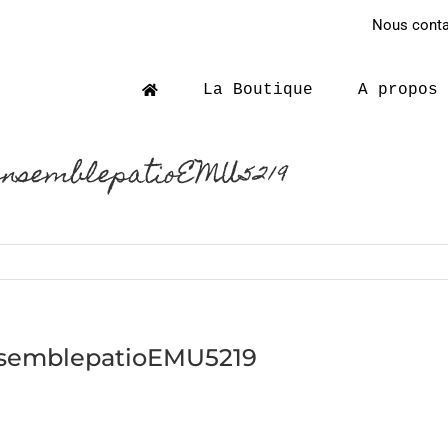
Nous contac
La Boutique
A propos
ensemblepatioEMU5219
nsemblepatioEMU5219