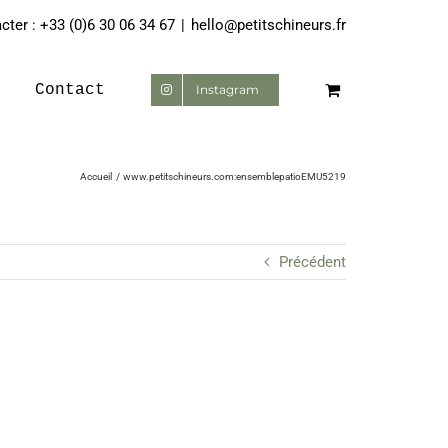
ter : +33 (0)6 30 06 34 67
|
hello@petitschineurs.fr
Contact
Instagram
Accueil
www.petitschineurs.com:ensemblepatioEMU5219
Précédent