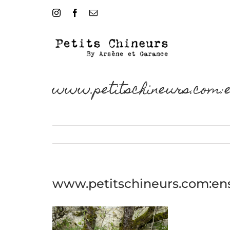
Passer
Instagram
Facebook
Email
au
contenu
www.petitschineurs.com:
www.petitschineurs.com:e