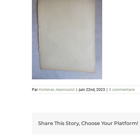
Par
Hortense Jeannoutot
|
juin 22nd, 2023
|
0 commentaire
Share This Story, Choose Your Platform!