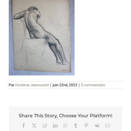
Par
Hortense Jeannoutot
|
juin 22nd, 2023
|
0 commentaire
Share This Story, Choose Your Platform!
Facebook
X
Reddit
LinkedIn
WhatsApp
Tumblr
Pinterest
Vk
Email