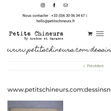
Passer
Instagram
Facebook
Email
au
contenu
Nous contacter : +33 (0)6 30 06 34 67
|
hello@petitschineurs.fr
www.petitschineurs.com:dessin
Précédent
www.petitschineurs.com:dessins