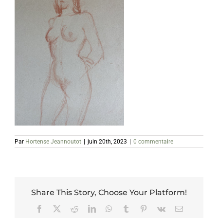
Par
Hortense Jeannoutot
|
juin 20th, 2023
|
0 commentaire
Share This Story, Choose Your Platform!
Facebook
X
Reddit
LinkedIn
WhatsApp
Tumblr
Pinterest
Vk
Email