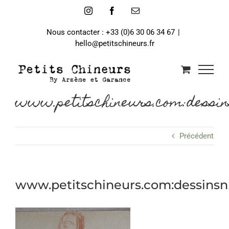
Passer
Instagram
Facebook
Email
au
contenu
Nous contacter : +33 (0)6 30 06 34 67
|
hello@petitschineurs.fr
www.petitschineurs.com:dessin
Précédent
www.petitschineurs.com:dessins