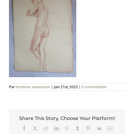
Par
Hortense Jeannoutot
|
juin 21st, 2023
|
0 commentaire
Share This Story, Choose Your Platform!
Facebook
X
Reddit
LinkedIn
WhatsApp
Tumblr
Pinterest
Vk
Email