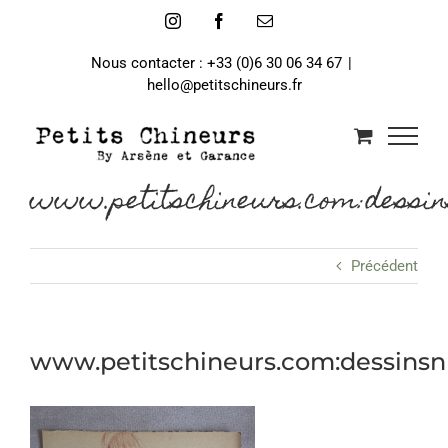
Passer
Instagram
Facebook
Email
au
contenu
Nous contacter : +33 (0)6 30 06 34 67
|
hello@petitschineurs.fr
www.petitschineurs.com:dessin
Précédent
www.petitschineurs.com:dessinsn