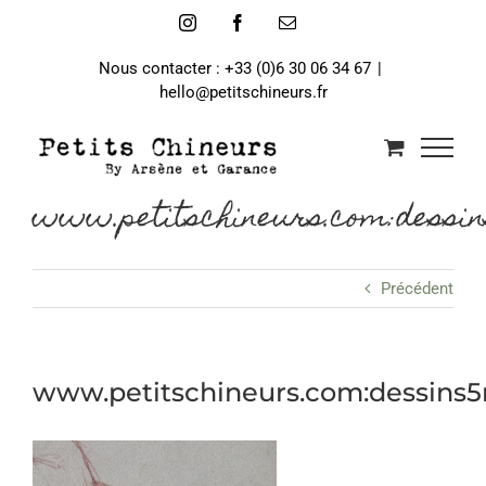
Passer
Instagram
Facebook
Email
au
contenu
Nous contacter : +33 (0)6 30 06 34 67
|
hello@petitschineurs.fr
www.petitschineurs.com:dessin
Précédent
www.petitschineurs.com:dessins