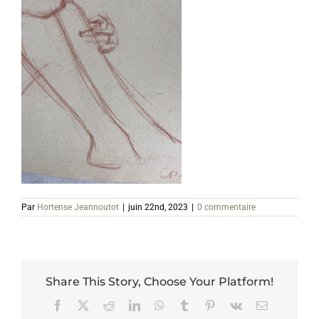
Par
Hortense Jeannoutot
|
juin 22nd, 2023
|
0 commentaire
Share This Story, Choose Your Platform!
Facebook
X
Reddit
LinkedIn
WhatsApp
Tumblr
Pinterest
Vk
Email