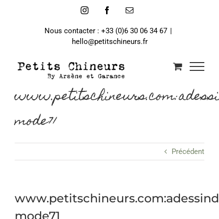
Passer
Instagram
Facebook
Email
au
contenu
Nous contacter : +33 (0)6 30 06 34 67
|
hello@petitschineurs.fr
www.petitschineurs.com:adess
mode71
Précédent
www.petitschineurs.com:adessin
mode71