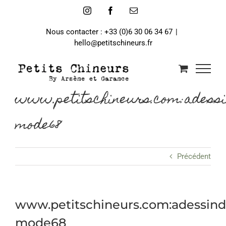
Passer
Instagram
Facebook
Email
au
contenu
Nous contacter : +33 (0)6 30 06 34 67
|
hello@petitschineurs.fr
www.petitschineurs.com:adess
mode68
Précédent
www.petitschineurs.com:adessin
mode68