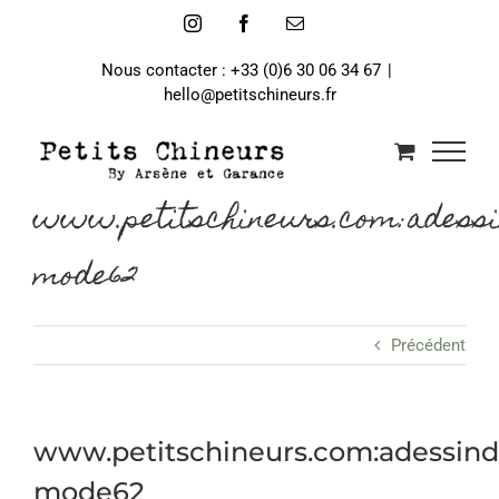
Passer
Instagram
Facebook
Email
au
contenu
Nous contacter : +33 (0)6 30 06 34 67
|
hello@petitschineurs.fr
www.petitschineurs.com:adess
mode62
Précédent
www.petitschineurs.com:adessin
mode62