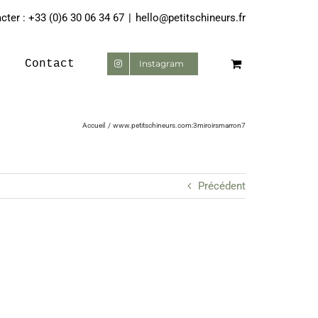
ter : +33 (0)6 30 06 34 67
|
hello@petitschineurs.fr
Contact
Instagram
Accueil
www.petitschineurs.com:3miroirsmarron7
Précédent