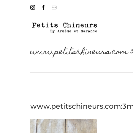
Passer
Instagram
Facebook
Email
au
contenu
www.petitschineurs.com:
www.petitschineurs.com:3m