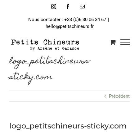
Passer
Instagram
Facebook
Email
au
contenu
Nous contacter : +33 (0)6 30 06 34 67
|
hello@petitschineurs.fr
logo_petitschineurs-
sticky.com
Précédent
logo_petitschineurs-sticky.com