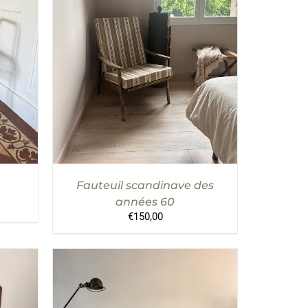
AILS
AJOUTER AU PANIER
/
DÉTAILS
Fauteuil scandinave des
années 60
€
150,00
l
0.