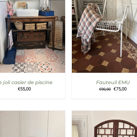
UTER AU PANIER
/
DÉTAILS
AJOUTER AU PANIER
/
DÉT
e joli casier de piscine
Fauteuil EMU
Le
Le
€
55,00
€
75,00
€
90,00
prix
prix
initial
actue
était :
est :
€90,00.
€75,0