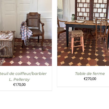
UTER AU PANIER
/
DÉTAILS
AJOUTER AU PANIER
/
DÉT
euil de coiffeur/barbier
Table de ferme
€
270,00
L. Pelleray
€
170,00