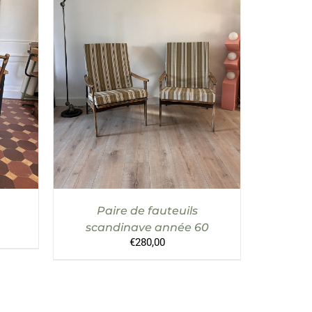
AILS
AJOUTER AU PANIER
/
DÉTAILS
Paire de fauteuils
scandinave année 60
€
280,00