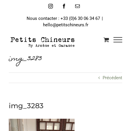
Passer
Instagram
Facebook
Email
au
contenu
Nous contacter : +33 (0)6 30 06 34 67
|
hello@petitschineurs.fr
img_3283
Précédent
img_3283