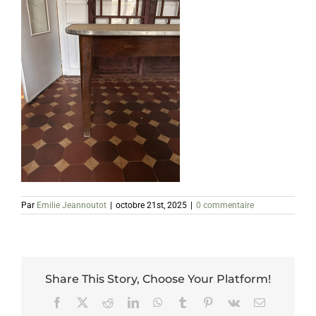
Par
Emilie Jeannoutot
|
octobre 21st, 2025
|
0 commentaire
Share This Story, Choose Your Platform!
Facebook
X
Reddit
LinkedIn
WhatsApp
Tumblr
Pinterest
Vk
Email