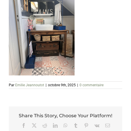
Par
Emilie Jeannoutot
|
octobre 9th, 2025
|
0 commentaire
Share This Story, Choose Your Platform!
Facebook
X
Reddit
LinkedIn
WhatsApp
Tumblr
Pinterest
Vk
Email