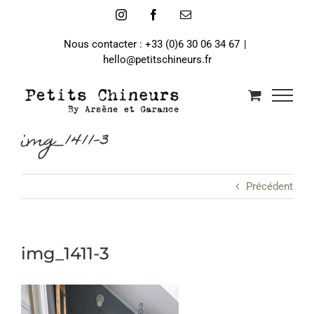
Passer
Instagram
Facebook
Email
au
contenu
Nous contacter : +33 (0)6 30 06 34 67
|
hello@petitschineurs.fr
img_1411-3
Précédent
img_1411-3