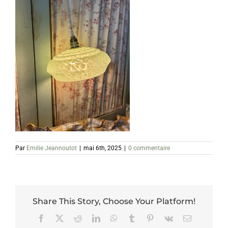
Par
Emilie Jeannoutot
|
mai 6th, 2025
|
0 commentaire
Share This Story, Choose Your Platform!
Facebook
X
Reddit
LinkedIn
WhatsApp
Tumblr
Pinterest
Vk
Email