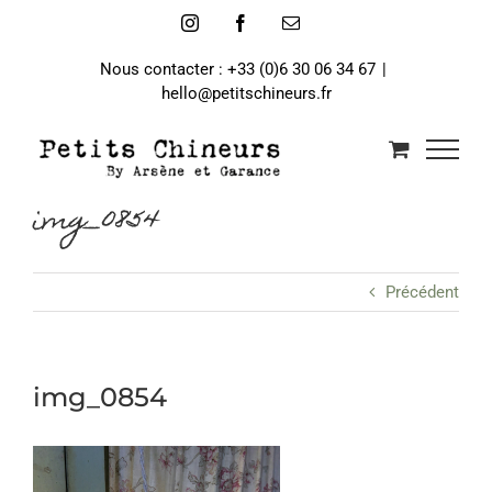
Passer
Instagram
Facebook
Email
au
contenu
Nous contacter : +33 (0)6 30 06 34 67
|
hello@petitschineurs.fr
img_0854
Précédent
img_0854