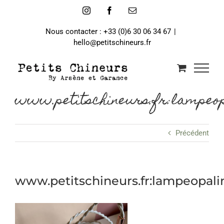
Passer
Instagram
Facebook
Email
au
contenu
Nous contacter : +33 (0)6 30 06 34 67
|
hello@petitschineurs.fr
www.petitschineurs.fr:lampeop
Précédent
www.petitschineurs.fr:lampeopal