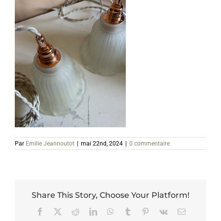
Par
Emilie Jeannoutot
|
mai 22nd, 2024
|
0 commentaire
Share This Story, Choose Your Platform!
Facebook
X
Reddit
LinkedIn
WhatsApp
Tumblr
Pinterest
Vk
Email