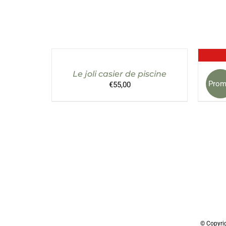
AJOUTER
AU
PANIER
/
Le joli casier de piscine
G
DÉTAILS
Prom
€
55,00
© Copyri