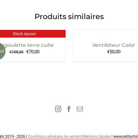
Produits similaires
AJOUTER
AU
Stock épuisé
DÉTAILS
PANIER
/
argoulette terre cuite
Ventilateur Calor
DÉTAILS
o!
Le
Le
€
70,00
€
50,00
€
105,00
prix
prix
initial
actuel
était :
est :
€105,00.
€70,00.
ght 2019 -
2026 |
Conditions générales de ventes
|
Mentions légales
| www.petitschi