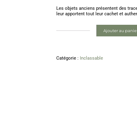
Les objets anciens présentent des trac
leur apportent tout leur cachet et authen
Ajouter au panie
quantité
de
Ventilateur
Calor
bleu
Catégorie :
Inclassable