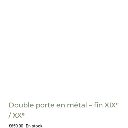
Double porte en métal – fin XIXᵉ
/ XXᵉ
€
650,00
En stock