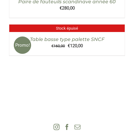
Paire de fauteuils scandinave année 60
DÉTAILS
€
280,00
Stock épuisé
DÉTAILS
Table basse type palette SNCF
Promo!
Le
Le
€
120,00
€
160,00
prix
prix
initial
actuel
était :
est :
€160,00.
€120,00.