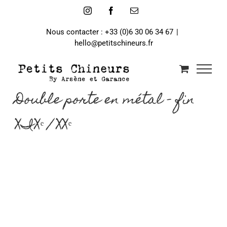
Passer
Instagram
Facebook
Email
au
contenu
Nous contacter : +33 (0)6 30 06 34 67
|
hello@petitschineurs.fr
Double porte en métal – fin
XIXᵉ / XXᵉ