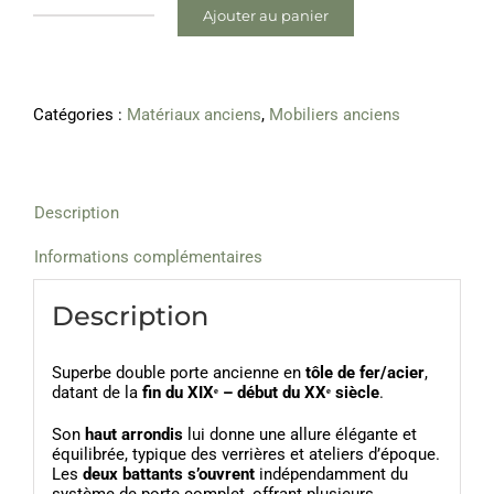
Ajouter au panier
quantité
de
Double
porte
en
Catégories :
Matériaux anciens
,
Mobiliers anciens
métal
–
fin
XIXᵉ
/
Description
XXᵉ
Informations complémentaires
Description
Superbe double porte ancienne en
tôle de fer
/acier
,
datant de la
fin du XIXᵉ – début du XXᵉ siècle
.
Son
haut
arrondis
lui donne une allure élégante et
équilibrée, typique des verrières et ateliers d’époque.
Les
deux battants s’ouvrent
indépendamment du