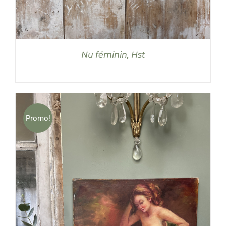
Nu féminin, Hst
Promo!
AJOUTER AU PANIER
/
DÉTAILS