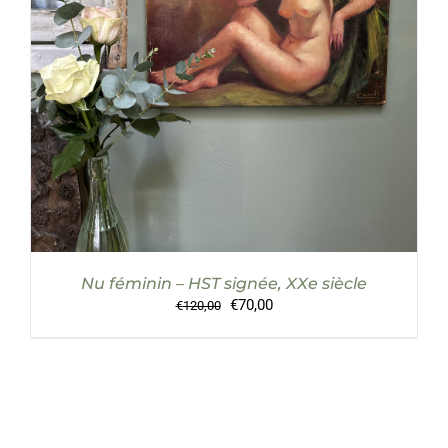
Nu féminin – HST signée, XXe siècle
Le
Le
€
70,00
€
120,00
prix
prix
initial
actuel
était :
est :
€120,00.
€70,00.