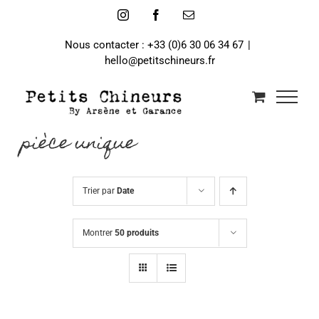
Passer
Instagram
Facebook
Email
au
contenu
Nous contacter : +33 (0)6 30 06 34 67
|
hello@petitschineurs.fr
pièce unique
Trier par
Date
Montrer
50 produits